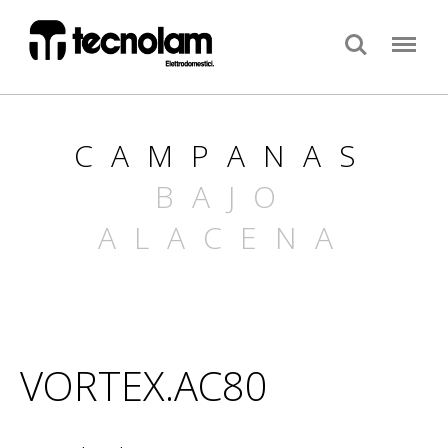
Search
Menu
CAMPANAS
BAJO
ALACENA
VORTEX.AC80