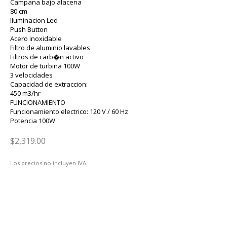
Campana bajo alacena
80 cm
Iluminacion Led
Push Button
Acero inoxidable
Filtro de aluminio lavables
Filtros de carb�n activo
Motor de turbina 100W
3 velocidades
Capacidad de extraccion:
450 m3/hr
FUNCIONAMIENTO
Funcionamiento electrico: 120 V / 60 Hz
Potencia 100W
$2,319.00
Los precios no incluyen IVA