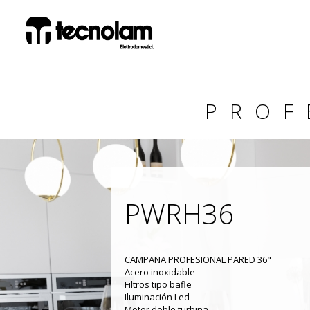
PROF
PWRH36
CAMPANA PROFESIONAL PARED 36"
Acero inoxidable
Filtros tipo bafle
Iluminación Led
Motor doble turbina