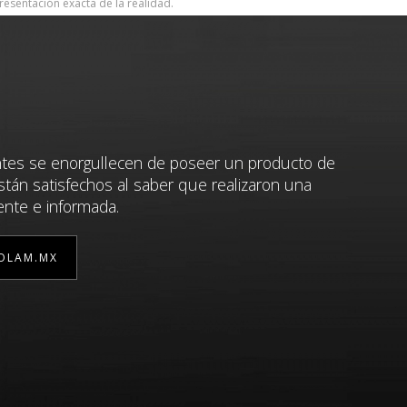
resentación exacta de la realidad.
ntes se enorgullecen de poseer un producto de
stán satisfechos al saber que realizaron una
ente e informada.
OLAM.MX