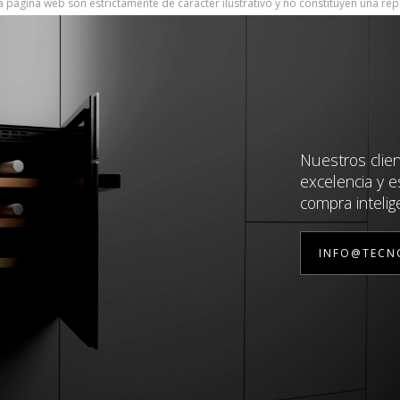
 página web son estrictamente de carácter ilustrativo y no constituyen una rep
Nuestros clie
excelencia y e
compra intelig
INFO@TECN