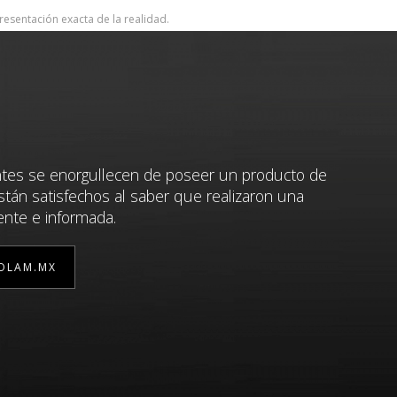
resentación exacta de la realidad.
ntes se enorgullecen de poseer un producto de
stán satisfechos al saber que realizaron una
ente e informada.
OLAM.MX