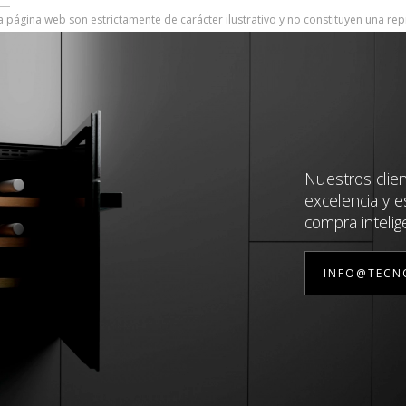
 página web son estrictamente de carácter ilustrativo y no constituyen una rep
Nuestros clie
excelencia y e
compra intelig
INFO@TECN