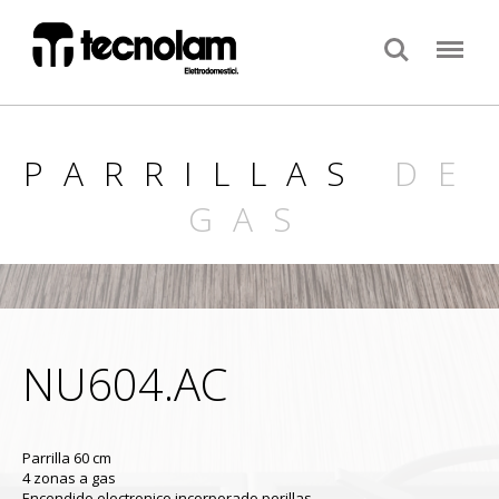
Search
Menu
PARRILLAS
DE
GAS
NU604.AC
Parrilla 60 cm
4 zonas a gas
Encendido electronico incorporado perillas