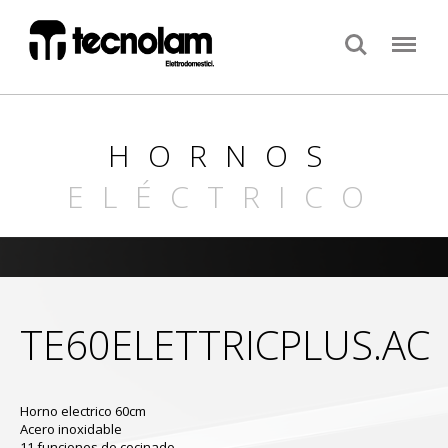
Search
Menu
HORNOS
ELÉCTRICO
TE60ELETTRICPLUS.AC
Horno electrico 60cm
Acero inoxidable
11 funciones de cocinado