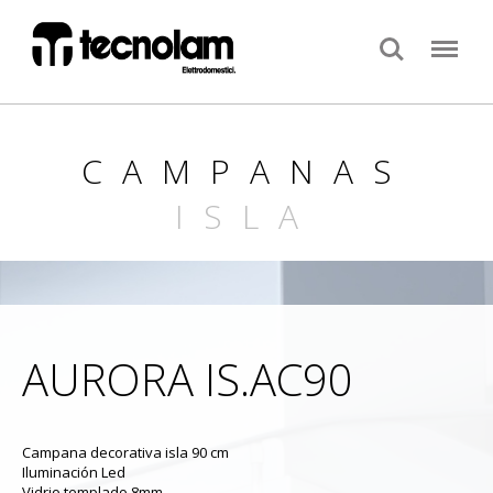
Search
Menu
CAMPANAS
ISLA
AURORA IS.AC90
Campana decorativa isla 90 cm
Iluminación Led
Vidrio templado 8mm