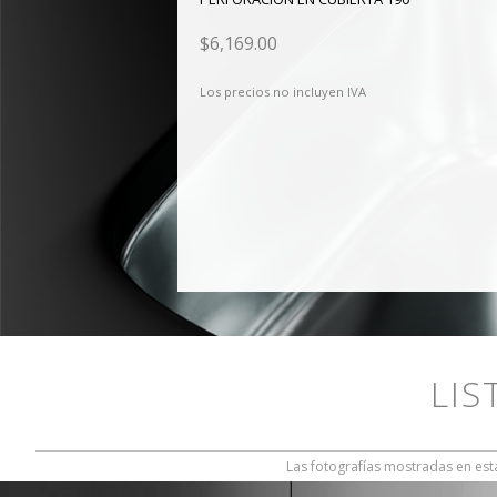
$6,169.00
Los precios no incluyen IVA
LIS
Las fotografías mostradas en esta