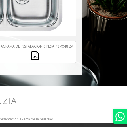
IAGRAMA DE INSTALACION CINZIA 78,4X48 2V
NZIA
resentación exacta de la realidad.