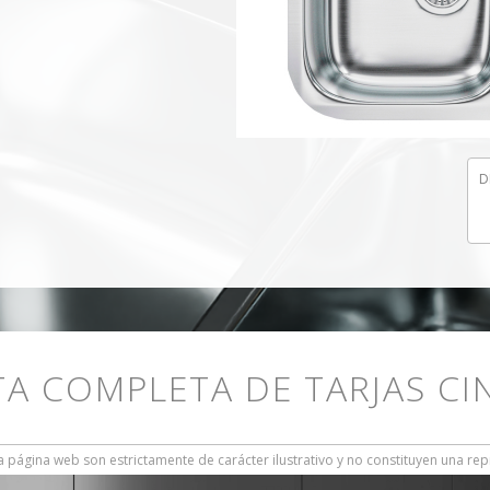
D
TA COMPLETA DE TARJAS CI
 página web son estrictamente de carácter ilustrativo y no constituyen una rep