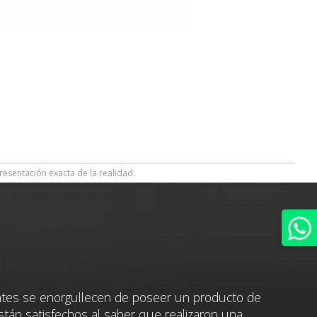
resentación exacta de la realidad.
ntes se enorgullecen de poseer un producto de
stán satisfechos al saber que realizaron una