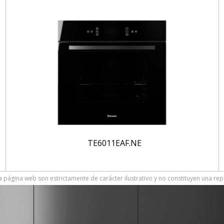
TE6011EAF.NE
 página web son estrictamente de carácter ilustrativo y no constituyen una rep