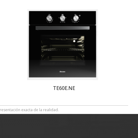
TE60E.NE
resentación exacta de la realidad.