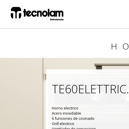
H
TE60ELETTRIC
Horno electrico
Acero inoxidable
6 funciones de cocinado
Grill electrico
Ventilador de conveccion