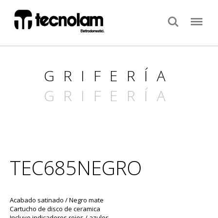
Search
Menu
GRIFERÍA
GRIFERÍA
TEC685NEGRO
Acabado satinado / Negro mate
Cartucho de disco de ceramica
Incluye indicadores rojos / azules