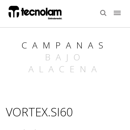
Search
Menu
CAMPANAS
BAJO
ALACENA
VORTEX.SI60