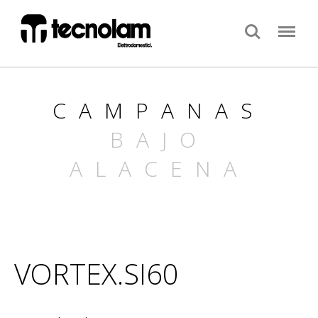
Search
Menu
CAMPANAS
BAJO
ALACENA
VORTEX.SI60