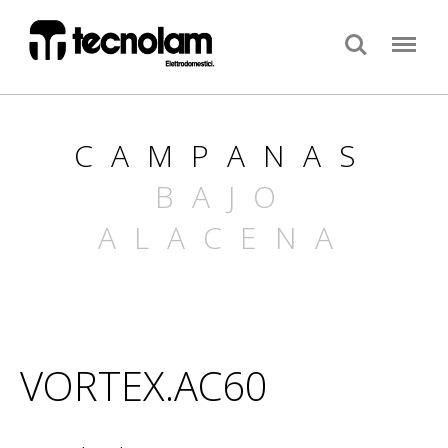
Search
Menu
CAMPANAS
BAJO
ALACENA
VORTEX.AC60