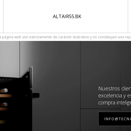
ALTAIR55.BK
 página web son estrictamente de carácter ilustrativo y no constituyen una rep
Nuestros clie
excelencia y e
compra intelig
INFO@TECN