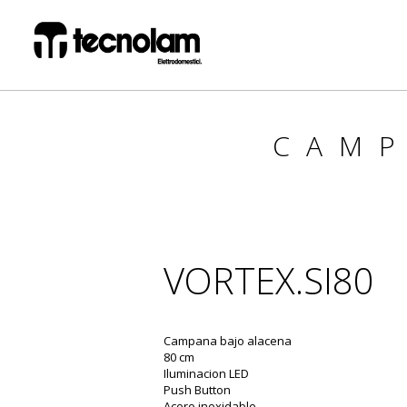
CAM
VORTEX.SI80
Campana bajo alacena
80 cm
Iluminacion LED
Push Button
Acero inoxidable