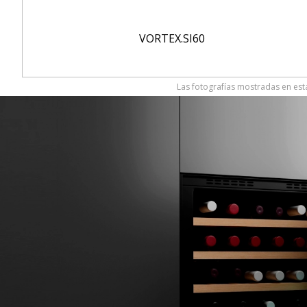
VORTEX.SI60
Las fotografías mostradas en esta