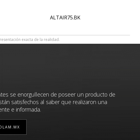
ALTAIR75.BK
resentación exacta de la realidad.
ntes se enorgullecen de poseer un producto de
stán satisfechos al saber que realizaron una
ente e informada.
OLAM.MX