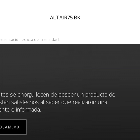
ALTAIR75.BK
resentación exacta de la realidad.
ntes se enorgullecen de poseer un producto de
stán satisfechos al saber que realizaron una
ente e informada.
OLAM.MX