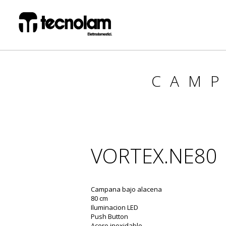
CAM
VORTEX.NE80
Campana bajo alacena
80 cm
Iluminacion LED
Push Button
Acero inoxidable