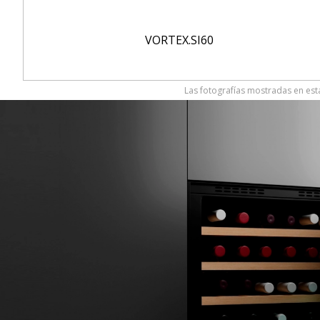
VORTEX.SI60
Las fotografías mostradas en esta