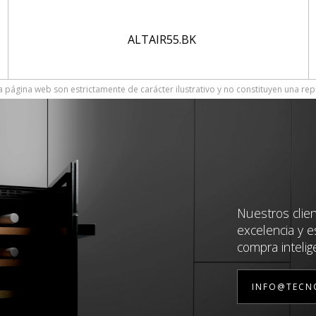
ALTAIR55.BK
 página web son estrictamente de carácter ilustrativo y no constituyen una rep
Nuestros clie
excelencia y e
compra intelig
INFO@TECN