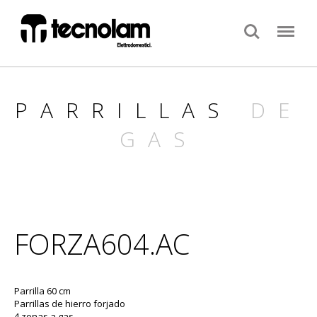
Search
Menu
PARRILLAS
DE
GAS
FORZA604.AC
Parrilla 60 cm
Parrillas de hierro forjado
4 zonas a gas