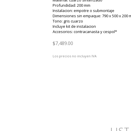
Material: cuarzo sinterizado
Profundidad: 200 mm
Instalacion: empotre o submontaje
Dimensiones sin empaque: 790 x 500 x 200
Tono: gris cuarzo
Incluye kit de instalacion
Accesorios: contracanasta y cespol*
$7,489.00
Los precios no incluyen IVA
LIS