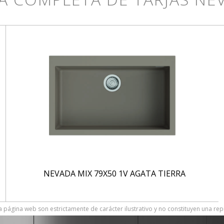
NEVADA MIX 79X50 1V AGATA TIERRA
 página web son estrictamente de carácter ilustrativo y no constituyen una rep