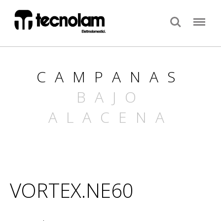
Search
Menu
CAMPANAS
BAJO
ALACENA
VORTEX.NE60