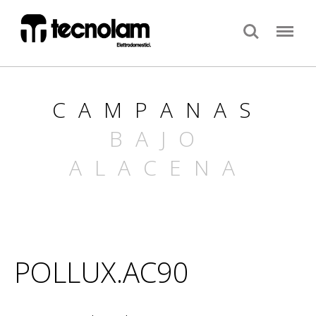
Search
Menu
CAMPANAS
BAJO
ALACENA
POLLUX.AC90