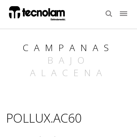
Search
Menu
CAMPANAS
BAJO
ALACENA
POLLUX.AC60