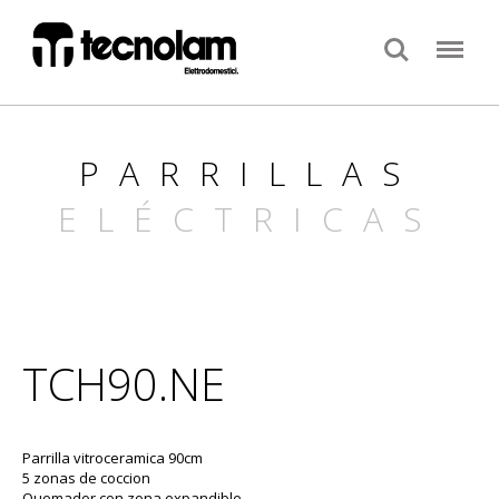
Search
Menu
PARRILLAS
ELÉCTRICAS
TCH90.NE
Parrilla vitroceramica 90cm
5 zonas de coccion
Quemador con zona expandible