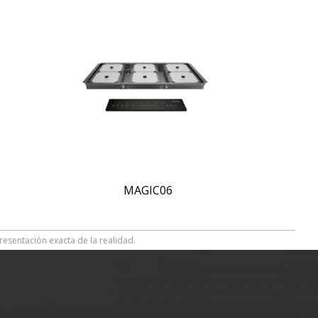
MAGIC06
resentación exacta de la realidad.