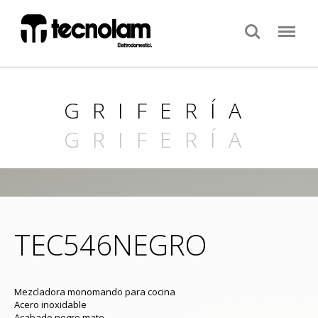
Search
Menu
GRIFERÍA
GRIFERÍA
TEC546NEGRO
Mezcladora monomando para cocina
Acero inoxidable
Acabado negro mate