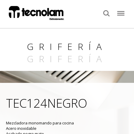
Search
Menu
GRIFERÍA
GRIFERÍA
TEC124NEGRO
Mezcladora monomando para cocina
Acero inoxidable
Acabado negro mate