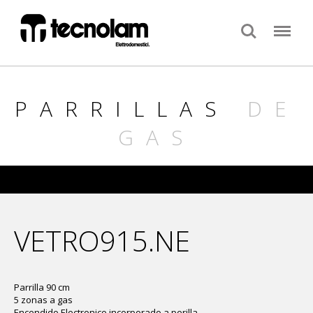
Search
Menu
PARRILLAS
DE
GAS
VETRO915.NE
Parrilla 90 cm
5 zonas a gas
Encendido Electronico incorporado a perilla.