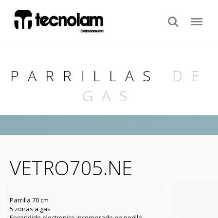
Search
Menu
PARRILLAS
DE
GAS
VETRO705.NE
Parrilla 70 cm
5 zonas a gas
Encendido electronico incorporado en perilla