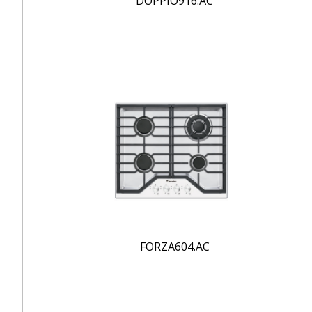
DOPPIO916.AC
FORZA604.AC