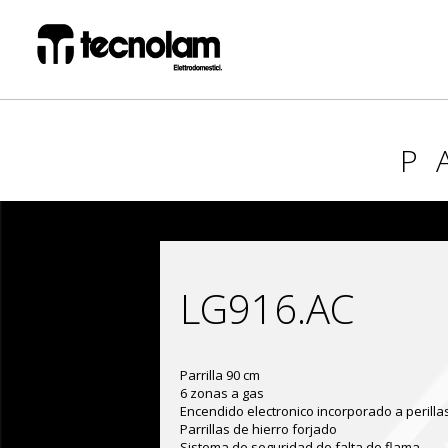
P
LG916.AC
Parrilla 90 cm
6 zonas a gas
Encendido electronico incorporado a perilla
Parrillas de hierro forjado
Sistema de seguridad de falta de flama