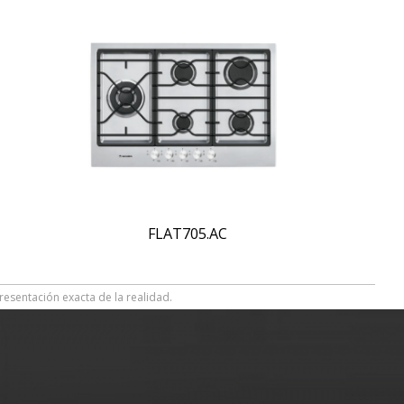
FLAT705.AC
resentación exacta de la realidad.