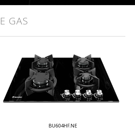
DE GAS
BU604HF.NE