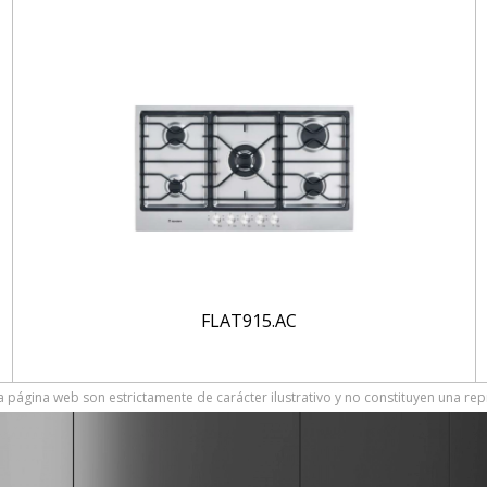
FLAT915.AC
 página web son estrictamente de carácter ilustrativo y no constituyen una rep