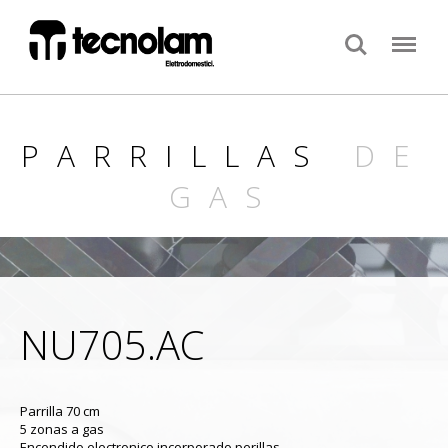
Search
Menu
PARRILLAS
DE
GAS
NU705.AC
Parrilla 70 cm
5 zonas a gas
Encendido electronico incorporado perillas