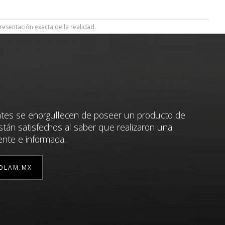
resentación exacta de la realidad.
ntes se enorgullecen de poseer un producto de
stán satisfechos al saber que realizaron una
ente e informada.
OLAM.MX