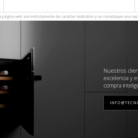
 página web son estrictamente de carácter ilustrativo y no constituyen una rep
Nuestros clie
excelencia y e
compra intelig
INFO@TECN