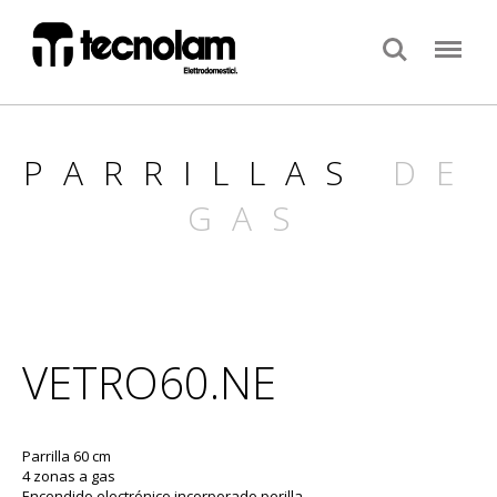
Search
Menu
PARRILLAS
DE
GAS
VETRO60.NE
Parrilla 60 cm
4 zonas a gas
Encendido electrónico incorporado perilla